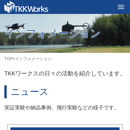
イ
ン
フ
ォ
メ
ー
シ
ョ
ン
TOP
>
インフォメーション
TKKワークスの日々の活動を紹介しています。
ニュース
実証実験や納品事例、飛行実験などの様子です。