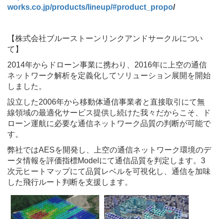
works.co.jp/products/lineup/#product_propo
/
【株式会社ブルーストーンリンクアンドサークルについ
て】
2014年からドローン事業に携わり、2016年に上空の通信
ネットワーク解析を定義化してソリューション展開を開始
しました。
設立した2006年から移動体通信事業者と直接取引にて無
線領域の最適化サービス提供し続けた我々だからこそ、ド
ローン運航に必要な通信ネットワーク品質の判断が可能で
す。
弊社ではAESを開発し、上空の通信ネットワーク環境のデ
ータ情報を評価指標Modelにて通信品質を判定します。3
次元ヒートマップにて品質レベルを可視化し、通信を加味
した飛行ルート判断を支援します。