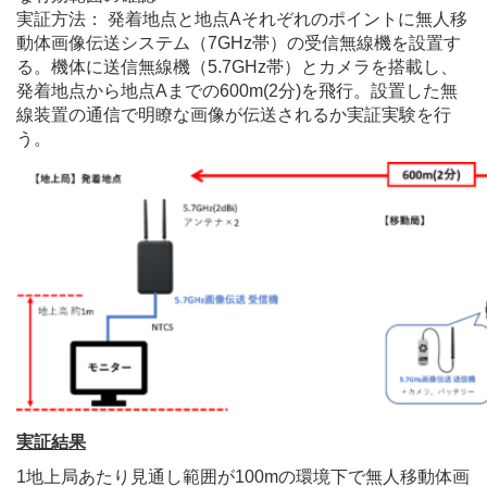
実証方法： 発着地点と地点Aそれぞれのポイントに無人移
動体画像伝送システム（7GHz帯）の受信無線機を設置す
る。機体に送信無線機（5.7GHz帯）とカメラを搭載し、
発着地点から地点Aまでの600m(2分)を飛行。設置した無
線装置の通信で明瞭な画像が伝送されるか実証実験を行
う。
実証結果
1地上局あたり見通し範囲が100mの環境下で無人移動体画