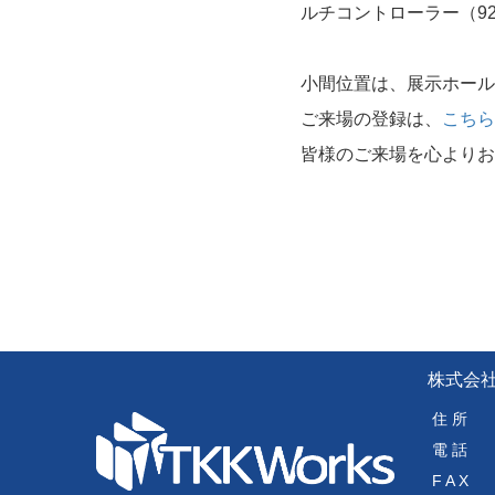
ルチコントローラー（920
小間位置は、展示ホール3
ご来場の登録は、
こちら
皆様のご来場を心よりお
株式会社
住 所
電 話
F A X